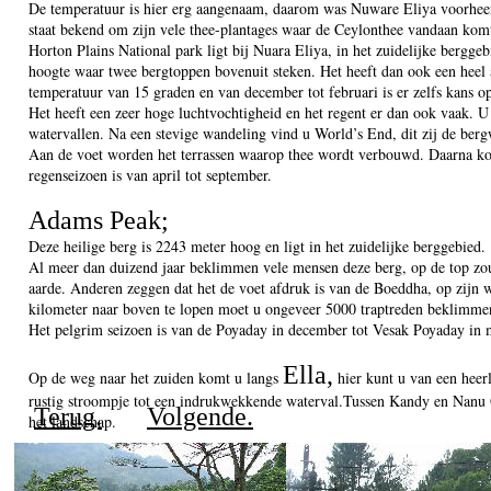
De temperatuur is hier erg aangenaam, daarom was Nuware Eliya voorheen d
staat bekend om zijn vele thee-plantages waar de Ceylonthee vandaan kom
Horton Plains National park ligt bij Nuara Eliya, in het zuidelijke bergge
hoogte waar twee bergtoppen bovenuit steken. Het heeft dan ook een heel 
temperatuur van 15 graden en van december tot februari is er zelfs kans op
Het heeft een zeer hoge luchtvochtigheid en het regent er dan ook vaak. 
watervallen. Na een stevige wandeling vind u World’s End, dit zij de ber
Aan de voet worden het terrassen waarop thee wordt verbouwd. Daarna ko
regenseizoen is van april tot september.
Adams Peak;
Deze heilige berg is 2243 meter hoog en ligt in het zuidelijke berggebied.
Al meer dan duizend jaar beklimmen vele mensen deze berg, op de top zou 
aarde. Anderen zeggen dat het de voet afdruk is van de Boeddha, op zijn 
kilometer naar boven te lopen moet u ongeveer 5000 traptreden beklimmen
Het pelgrim seizoen is van de Poyaday in december tot Vesak Poyaday in 
Ella,
Op de weg naar het zuiden komt u langs
hier kunt u van een heerl
rustig stroompje tot een indrukwekkende waterval.Tussen Kandy en Nanu Oy
Terug.
Volgende.
het landschap.